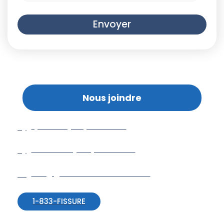
Envoyer
Nous joindre
Québec : (418) 614-3346
Montréal : (438) 502-3346
info@g-solutionsfissures.com
1-833-FISSURE