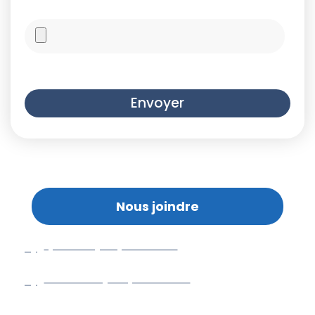
Envoyer
Nous joindre
Québec : (418) 614-3346
Montréal : (438) 502-3346
info@g-solutionsfissures.com